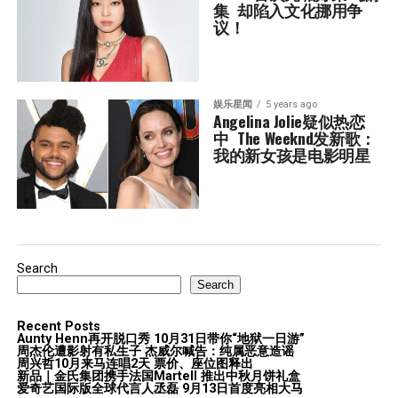
集  却陷入文化挪用争
议！
娱乐星闻
5 years ago
Angelina Jolie疑似热恋
中  The Weeknd发新歌：
我的新女孩是电影明星
Search
Search
Recent Posts
Aunty Henn再开脱口秀 10月31日带你“地狱一日游”
周杰伦遭影射有私生子 杰威尔喊告：纯属恶意造谣
周兴哲10月来马连唱2天 票价、座位图释出
新品｜金氏集团携手法国Martell 推出中秋月饼礼盒
爱奇艺国际版全球代言人丞磊 9月13日首度亮相大马