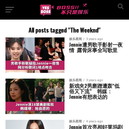
All posts tagged "The Weeknd"
娱乐星闻
3 years ago
Jennie遭男歌手影射一夜
情  露骨床事全写歌里
娱乐星闻
3 years ago
新戏夹2男磨蹭遭轰“低
俗又下流”    韩媒：
Jennie有想表达的
娱乐星闻
4 years ago
Jennie首次亮相好莱坞剧