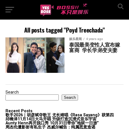
All posts tagged "Poyd Treechada"
娱乐星闻
4 years ago
泰国最美变性人宣布嫁
富商  学长学弟变夫妻
Search
Search
Recent Posts
歌手2026｜胡彦斌夺歌王 尤长靖唱《Rasa Sayang》获第四
邱锋泽11月14日大马开唱 升级打造沉浸式音乐宇宙
Aunty Henn再开脱口秀 10月31日带你“地狱一日游”
周杰伦遭影射有私生子 杰威尔喊告：纯属恶意造谣