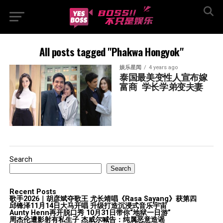
All posts tagged "Phakwa Hongyok"
娱乐星闻
4 years ago
泰国最美变性人宣布嫁
富商  学长学弟变夫妻
Search
Search
Recent Posts
歌手2026｜胡彦斌夺歌王 尤长靖唱《Rasa Sayang》获第四
邱锋泽11月14日大马开唱 升级打造沉浸式音乐宇宙
Aunty Henn再开脱口秀 10月31日带你“地狱一日游”
周杰伦遭影射有私生子 杰威尔喊告：纯属恶意造谣