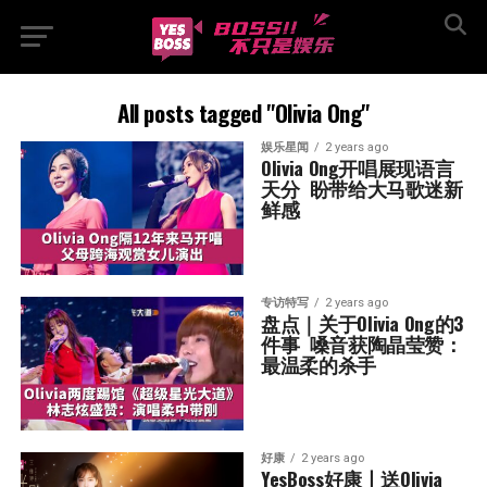
All posts tagged "Olivia Ong"
娱乐星闻
2 years ago
Olivia Ong开唱展现语言
天分  盼带给大马歌迷新
鲜感
专访特写
2 years ago
盘点｜关于Olivia Ong的3
件事  嗓音获陶晶莹赞：
最温柔的杀手
好康
2 years ago
YesBoss好康丨送Olivia 