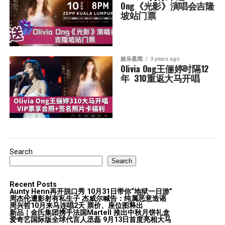
Ong《光影》演唱会吉隆
坡站门票
娱乐星闻
3 years ago
Olivia Ong王俪婷时隔12
年  310重返大马开唱
Search
Search
Recent Posts
Aunty Henn再开脱口秀 10月31日带你“地狱一日游”
周杰伦遭影射有私生子 杰威尔喊告：纯属恶意造谣
周兴哲10月来马连唱2天 票价、座位图释出
新品｜金氏集团携手法国Martell 推出中秋月饼礼盒
爱奇艺国际版全球代言人丞磊 9月13日首度亮相大马