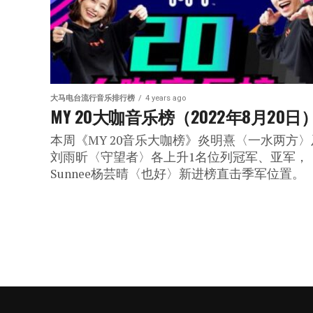
大马电台流行音乐排行榜
4 years ago
MY 20大咖音乐榜（2022年8月20日
本周《MY 20音乐大咖榜》炎明熹〈一水两方〉
刘雨昕〈守望者〉各上升1名位列冠军、亚军，
Sunnee杨芸晴〈也好〉新进榜直击季军位置。