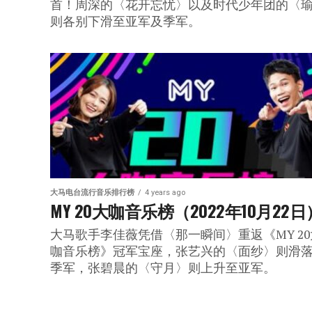
首！周深的〈花开忘忧〉以及时代少年团的〈
则各别下滑至亚军及季军。
大马电台流行音乐排行榜
4 years ago
MY 20大咖音乐榜（2022年10月22日
大马歌手李佳薇凭借〈那一瞬间〉重返《MY 20
咖音乐榜》冠军宝座，张艺兴的〈面纱〉则滑
季军，张碧晨的〈守月〉则上升至亚军。