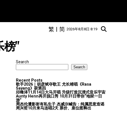
繁
|
简
2026年8月8日 8:19
音乐榜"
Search
Search
Recent Posts
歌手2026｜胡彦斌夺歌王 尤长靖唱《Rasa
Sayang》获第四
邱锋泽11月14日大马开唱 升级打造沉浸式音乐宇宙
Aunty Henn再开脱口秀 10月31日带你“地狱一日
游”
周杰伦遭影射有私生子 杰威尔喊告：纯属恶意造谣
周兴哲10月来马连唱2天 票价、座位图释出