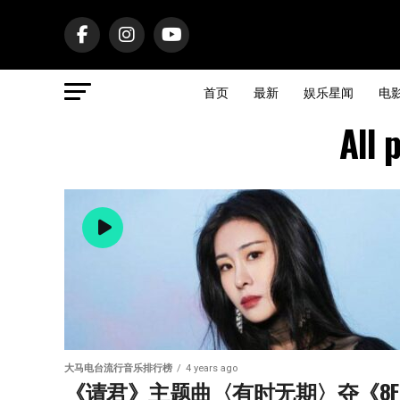
首页
最新
娱乐星闻
电
All
大马电台流行音乐排行榜
4 years ago
《请君》主题曲〈有时无期〉夺《8F