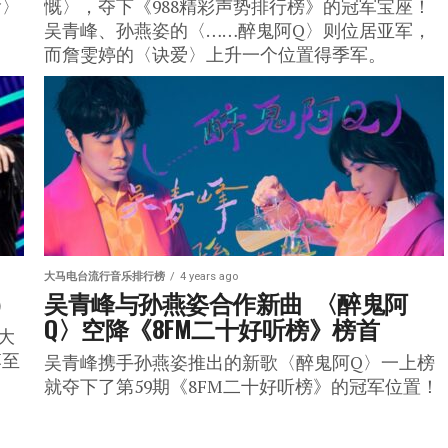
瑜〉
慨〉，夺下《988精彩声势排行榜》的冠军宝座！
吴青峰、孙燕姿的〈……醉鬼阿Q〉则位居亚军，
而詹雯婷的〈诀爱〉上升一个位置得季军。
大马电台流行音乐排行榜
4 years ago
）
吴青峰与孙燕姿合作新曲  〈醉鬼阿
Q〉空降《8FM二十好听榜》榜首
大
落至
吴青峰携手孙燕姿推出的新歌〈醉鬼阿Q〉一上榜
就夺下了第59期《8FM二十好听榜》的冠军位置！