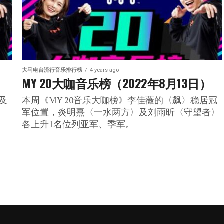
大马电台流行音乐排行榜
4 years ago
）
MY 20大咖音乐榜（2022年8月13日）
及
本周《MY 20音乐大咖榜》李佳薇的〈飙〉稳居冠
军位置，炎明熹〈一水两方〉及刘雨昕〈守望者〉
各上升1名位列亚军、季军。