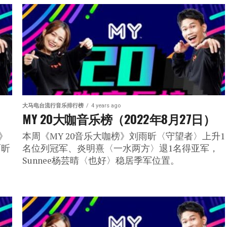
大马电台流行音乐排行榜
4 years ago
）
MY 20大咖音乐榜（2022年8月27日）
》
本周《MY 20音乐大咖榜》刘雨昕〈守望者〉上升1
雨昕
名位列冠军、炎明熹〈一水两方〉退1名得亚军，
Sunnee杨芸晴〈也好〉稳居季军位置。