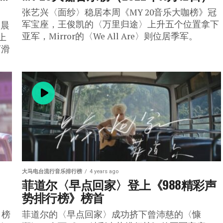
张艺兴〈面纱〉稳居本周《MY 20音乐大咖榜》冠
军宝座，王俊凯的〈万里归途〉上升五个位置拿下
碧晨
亚军，Mirror的〈We All Are〉则位居季军。
〉上
下滑
大马电台流行音乐排行榜
4 years ago
菲道尔〈早点回家〉登上《988精彩声
势排行榜》榜首
》榜
菲道尔的〈早点回家〉成功挤下曾沛慈的〈慷