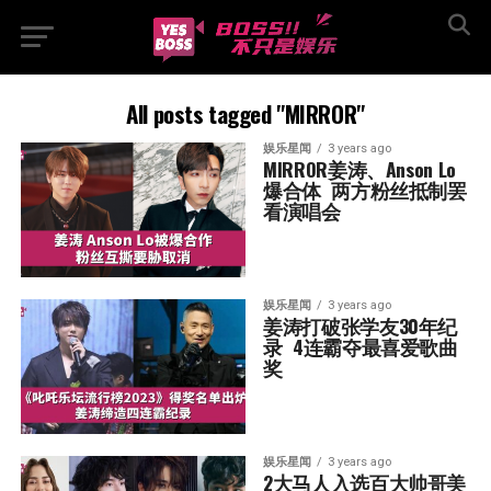
All posts tagged "MIRROR"
娱乐星闻
3 years ago
MIRROR姜涛、Anson Lo
爆合体  两方粉丝抵制罢
看演唱会
娱乐星闻
3 years ago
姜涛打破张学友30年纪
录  4连霸夺最喜爱歌曲
奖
娱乐星闻
3 years ago
2大马人入选百大帅哥美