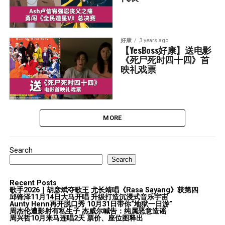
好康
3 years ago
【YesBoss好康】送电影
《死尸死时四十四》首
映礼戏票
MORE
Search
Search
Recent Posts
歌手2026｜胡彦斌夺歌王 尤长靖唱《Rasa Sayang》获第四
邱锋泽11月14日大马开唱 升级打造沉浸式音乐宇宙
Aunty Henn再开脱口秀 10月31日带你“地狱一日游”
周杰伦遭影射有私生子 杰威尔喊告：纯属恶意造谣
周兴哲10月来马连唱2天 票价、座位图释出