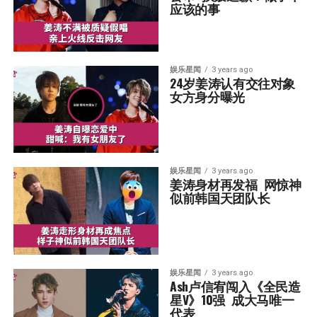
应该的事
娱乐星闻
3 years ago
24岁姜涛认有交往对象  
女方身分曝光
娱乐星闻
3 years ago
姜涛身材再发福  网惊神
似前韩国天团队长
娱乐星闻
3 years ago
Ash卢信宥闯入《全民造
星V》10强  成大马唯一
代表