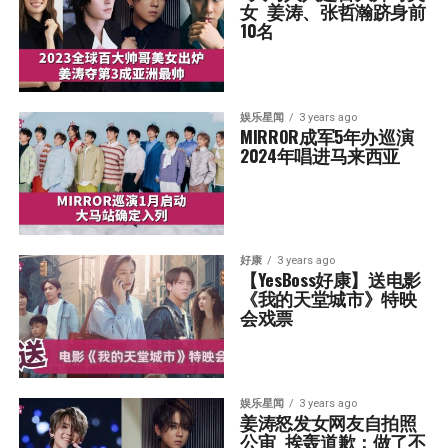
女  姜涛、张哲瀚跻身前
10名
娱乐星闻
3 years ago
MIRROR成军5年办巡演  
2024年唱进马来西亚
好康
3 years ago
【YesBoss好康】送电影
《我的天堂城市》特映
会戏票
娱乐星闻
3 years ago
姜涛怒发女网友自拍照
公审  挨轰道歉：做了不