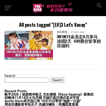
All posts tagged "[LV]3 Let's Vacay"
娱乐星闻
2 years ago
INFINITE金圣圭8月来马
连唱2天  4种票价皆享粉
丝福利
Search
Search
Recent Posts
歌手2026｜胡彦斌夺歌王 尤长靖唱《Rasa Sayang》获第四
邱锋泽11月14日大马开唱 升级打造沉浸式音乐宇宙
Aunty Henn再开脱口秀 10月31日带你“地狱一日游”
周杰伦遭影射有私生子 杰威尔喊告：纯属恶意造谣