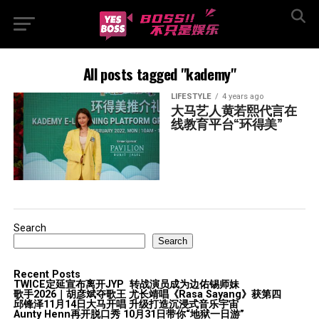
All posts tagged "kademy"
LIFESTYLE
4 years ago
大马艺人黄若熙代言在
线教育平台“环得美”
Search
Search
Recent Posts
TWICE定延宣布离开JYP 转战演员成为边佑锡师妹
歌手2026｜胡彦斌夺歌王 尤长靖唱《Rasa Sayang》获第四
邱锋泽11月14日大马开唱 升级打造沉浸式音乐宇宙
Aunty Henn再开脱口秀 10月31日带你“地狱一日游”