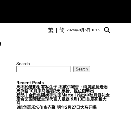
繁
|
简
2026年8月6日 10:09
"
Search
Search
Recent Posts
周杰伦遭影射有私生子 杰威尔喊告：纯属恶意造谣
周兴哲10月来马连唱2天 票价、座位图释出
新品｜金氏集团携手法国Martell 推出中秋月饼礼盒
爱奇艺国际版全球代言人丞磊 9月13日首度亮相大
马
8组华语乐坛传奇⻬聚 明年2月27日大马开唱