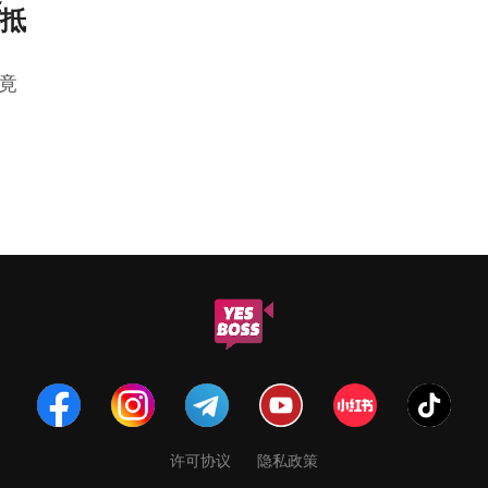
言抵
份竟
许可协议
隐私政策