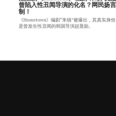
曾陷入性丑闻导演的化名？网民扬
制！
《Hometown》编剧“朱镇”被爆出，其真实身
是曾发生性丑闻的韩国导演赵显勋。