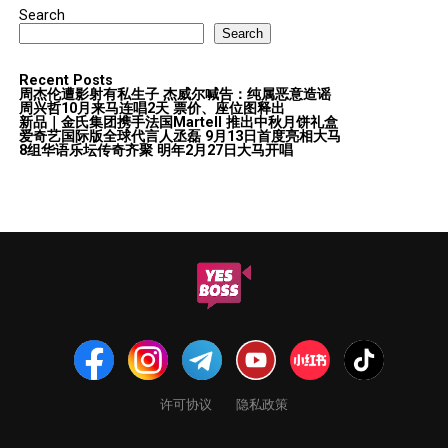
Search
Search
Recent Posts
周杰伦遭影射有私生子 杰威尔喊告：纯属恶意造谣
周兴哲10月来马连唱2天 票价、座位图释出
新品｜金氏集团携手法国Martell 推出中秋月饼礼盒
爱奇艺国际版全球代言人丞磊 9月13日首度亮相大马
8组华语乐坛传奇⻬聚 明年2月27日大马开唱
许可协议
隐私政策