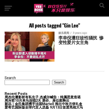
All posts tagged "Gin Lee"
娱乐星闻
3 years ago
李幸倪遭狂徒性骚扰  惨
变性爱片女主角
Search
Search
Recent Posts
周杰伦遭影射有私生子 杰威尔喊告：纯属恶意造谣
周兴哲10月来马连唱2天 票价、座位图释出
新品｜金氏集团携手法国Martell 推出中秋月饼礼盒
爱奇艺国际版全球代言人丞磊 9月13日首度亮相大马