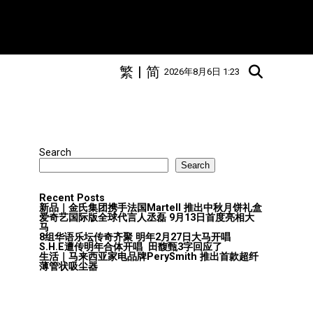
繁
|
简
2026年8月6日 1:23
Search
Search
Recent Posts
新品｜金氏集团携手法国Martell 推出中秋月饼礼盒
爱奇艺国际版全球代言人丞磊 9月13日首度亮相大
马
8组华语乐坛传奇⻬聚 明年2月27日大马开唱
S.H.E遭传明年合体开唱 田馥甄3字回应了
生活｜马来西亚家电品牌PerySmith 推出首款超纤
薄管状吸尘器