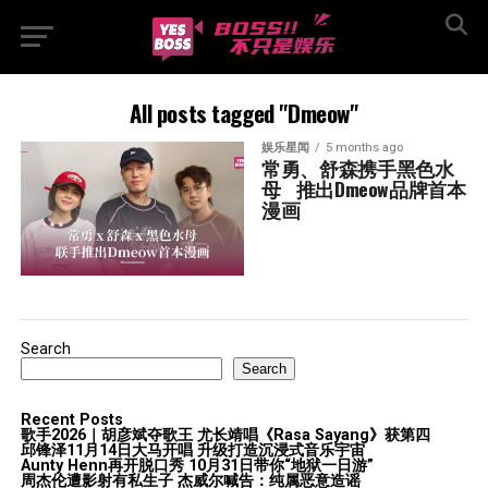
All posts tagged "Dmeow"
娱乐星闻
5 months ago
常勇、舒森携手黑色水
母   推出Dmeow品牌首本
漫画
Search
Search
Recent Posts
歌手2026｜胡彦斌夺歌王 尤长靖唱《Rasa Sayang》获第四
邱锋泽11月14日大马开唱 升级打造沉浸式音乐宇宙
Aunty Henn再开脱口秀 10月31日带你“地狱一日游”
周杰伦遭影射有私生子 杰威尔喊告：纯属恶意造谣