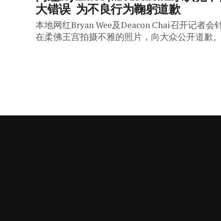
大错误  为不良行为鞠躬道歉
本地网红Bryan Wee及Deacon Chai召开记者会
在柔佛王宫拍摄不雅的照片，向大众公开道歉