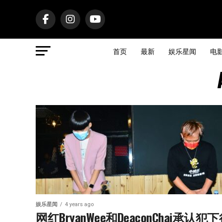
首页
最新
娱乐星闻
电
娱乐星闻
4 years ago
网红BryanWee和DeaconChai承认犯