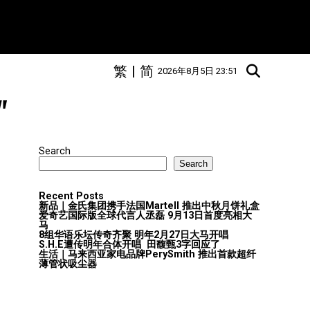
繁
|
简
2026年8月5日 23:51
"
Search
Search
Recent Posts
新品｜金氏集团携手法国Martell 推出中秋月饼礼盒
爱奇艺国际版全球代言人丞磊 9月13日首度亮相大
马
8组华语乐坛传奇⻬聚 明年2月27日大马开唱
S.H.E遭传明年合体开唱 田馥甄3字回应了
生活｜马来西亚家电品牌PerySmith 推出首款超纤
薄管状吸尘器