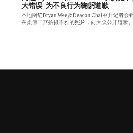
大错误  为不良行为鞠躬道歉
本地网红Bryan Wee及Deacon Chai召开记者会
在柔佛王宫拍摄不雅的照片，向大众公开道歉