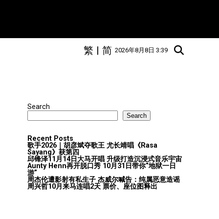
繁
|
简
2026年8月8日 3:39
Search
Search
Recent Posts
歌手2026｜胡彦斌夺歌王 尤长靖唱《Rasa
Sayang》获第四
邱锋泽11月14日大马开唱 升级打造沉浸式音乐宇宙
Aunty Henn再开脱口秀 10月31日带你“地狱一日
游”
周杰伦遭影射有私生子 杰威尔喊告：纯属恶意造谣
周兴哲10月来马连唱2天 票价、座位图释出