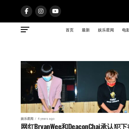
首页
最新
娱乐星闻
电
娱乐星闻
4 years ago
网红BryanWee和DeaconChai承认犯