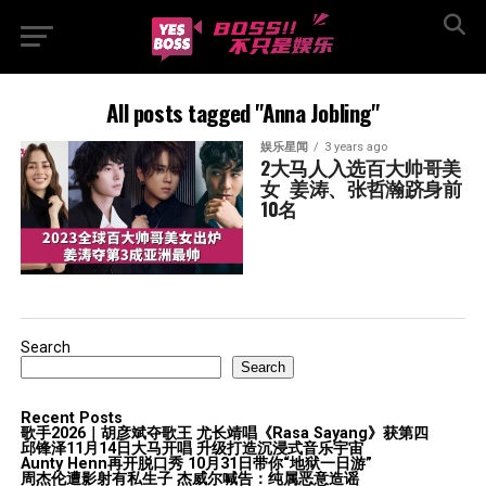
All posts tagged "Anna Jobling"
娱乐星闻
3 years ago
2大马人入选百大帅哥美
女  姜涛、张哲瀚跻身前
10名
Search
Search
Recent Posts
歌手2026｜胡彦斌夺歌王 尤长靖唱《Rasa Sayang》获第四
邱锋泽11月14日大马开唱 升级打造沉浸式音乐宇宙
Aunty Henn再开脱口秀 10月31日带你“地狱一日游”
周杰伦遭影射有私生子 杰威尔喊告：纯属恶意造谣