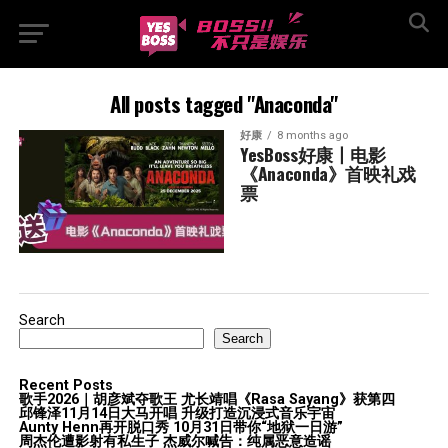
All posts tagged "Anaconda"
好康
8 months ago
YesBoss好康丨电影
《Anaconda》首映礼戏
票
Search
Search
Recent Posts
歌手2026｜胡彦斌夺歌王 尤长靖唱《Rasa Sayang》获第四
邱锋泽11月14日大马开唱 升级打造沉浸式音乐宇宙
Aunty Henn再开脱口秀 10月31日带你“地狱一日游”
周杰伦遭影射有私生子 杰威尔喊告：纯属恶意造谣