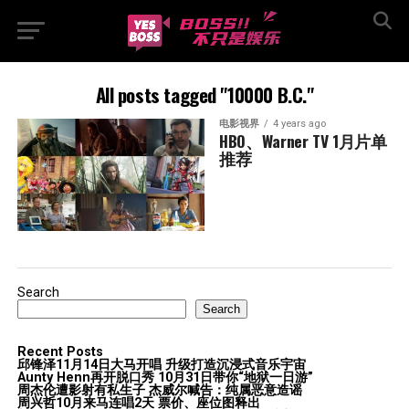
All posts tagged "10000 B.C."
电影视界
4 years ago
HBO、Warner TV 1月片单
推荐
Search
Search
Recent Posts
邱锋泽11月14日大马开唱 升级打造沉浸式音乐宇宙
Aunty Henn再开脱口秀 10月31日带你“地狱一日游”
周杰伦遭影射有私生子 杰威尔喊告：纯属恶意造谣
周兴哲10月来马连唱2天 票价、座位图释出