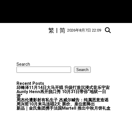
繁
|
简
2026年8月7日 22:09
"
Search
Search
Recent Posts
邱锋泽11月14日大马开唱 升级打造沉浸式音乐宇宙
Aunty Henn再开脱口秀 10月31日带你“地狱一日
游”
周杰伦遭影射有私生子 杰威尔喊告：纯属恶意造谣
周兴哲10月来马连唱2天 票价、座位图释出
新品｜金氏集团携手法国Martell 推出中秋月饼礼盒