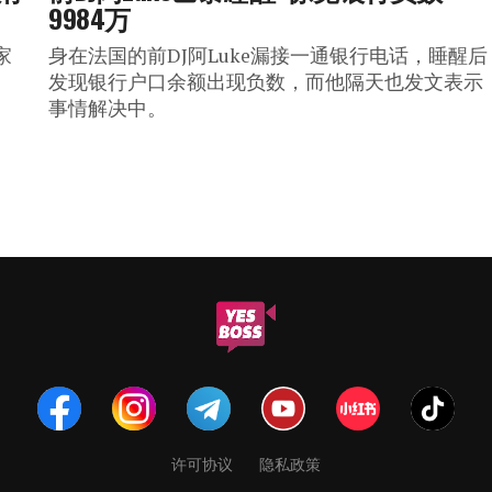
9984万
家
身在法国的前DJ阿Luke漏接一通银行电话，睡醒后
发现银行户口余额出现负数，而他隔天也发文表示
事情解决中。
许可协议
隐私政策