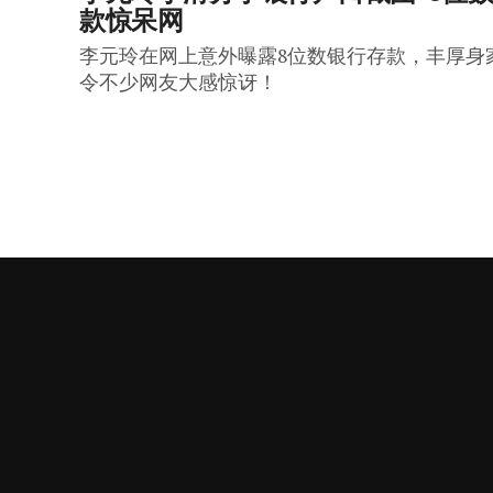
款惊呆网
李元玲在网上意外曝露8位数银行存款，丰厚身
令不少网友大感惊讶！