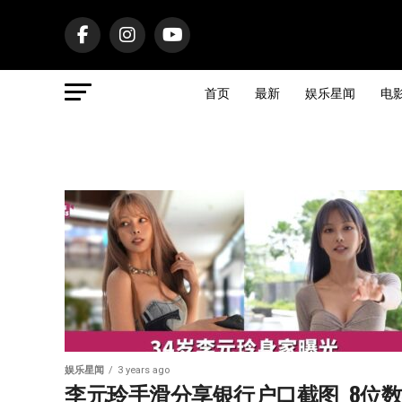
首页
最新
娱乐星闻
电
娱乐星闻
3 years ago
李元玲手滑分享银行户口截图  8位