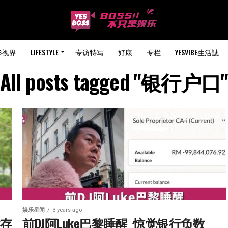
影视界
LIFESTYLE
专访特写
好康
专栏
YESVIBE生活誌
All posts tagged "银行户口
娱乐星闻
3 years ago
数存
前DJ阿Luke巴黎睡醒  惊觉银行负数