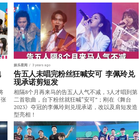
娱乐星闻
3 years ago
 
告五人未唱完粉丝狂喊安可  李佩玲兑
现承诺剪短发
将
相隔8个月再来马的告五人人气不减，3人才唱到第
、张
二首歌曲，台下粉丝就狂喊“安可”；刚在《舞台
2023》夺冠的李佩玲则兑现承诺，改以及肩短发造
型亮相！