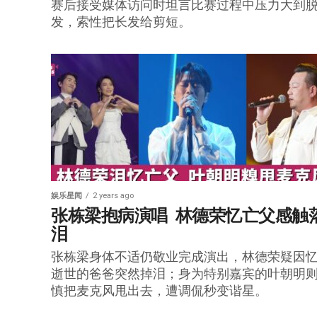
赛后接受媒体访问时坦言比赛过程中压力大到
发，索性把长发给剪短。
娱乐星闻
2 years ago
张栋梁抱病演唱  林德荣忆亡父感触
泪
张栋梁身体不适仍敬业完成演出，林德荣疑因
逝世的爸爸突然掉泪；身为特别嘉宾的叶朝明
慎把麦克风甩出去，遭调侃秒变谐星。