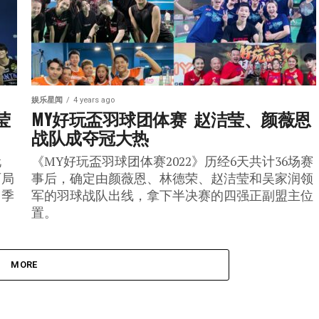
娱乐星闻
4 years ago
莹
MY好玩盃羽球团体赛  赵洁莹、颜薇恩
战队成夺冠大热
玩
《MY好玩盃羽球团体赛2022》历经6天共计36场赛
两局
事后，确定由颜薇恩、林德荣、赵洁莹和吴家润领
，季
军的羽球战队出线，拿下半决赛的四强正副盟主位
。
置。
MORE