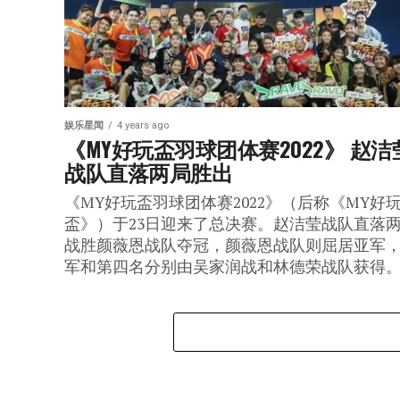
娱乐星闻
4 years ago
《MY好玩盃羽球团体赛2022》 赵洁
战队直落两局胜出
《MY好玩盃羽球团体赛2022》（后称《MY好
盃》）于23日迎来了总决赛。赵洁莹战队直落
战胜颜薇恩战队夺冠，颜薇恩战队则屈居亚军
军和第四名分别由吴家润战和林德荣战队获得