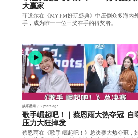
大赢家
菲道尔在《MY FM好玩盛典》中压倒众多海内
手，成为唯一一位三奖在手的得奖者。
娱乐星闻
2 years ago
歌手崛起吧！｜蔡恩雨大热夺冠  自
压力大狂掉发
蔡恩雨在《歌手 崛起吧！》总决赛大热夺冠，