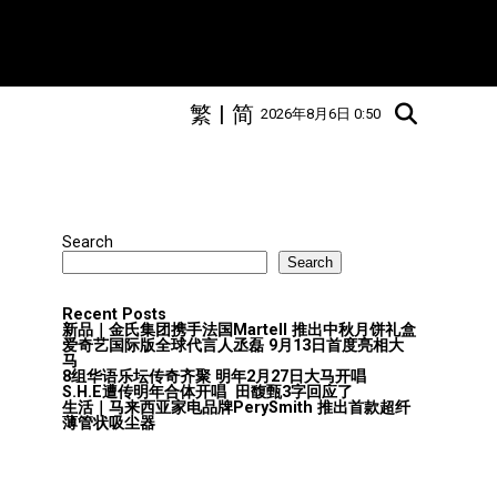
繁
|
简
2026年8月6日 0:50
Search
Search
Recent Posts
新品｜金氏集团携手法国Martell 推出中秋月饼礼盒
爱奇艺国际版全球代言人丞磊 9月13日首度亮相大
马
8组华语乐坛传奇⻬聚 明年2月27日大马开唱
S.H.E遭传明年合体开唱 田馥甄3字回应了
生活｜马来西亚家电品牌PerySmith 推出首款超纤
薄管状吸尘器