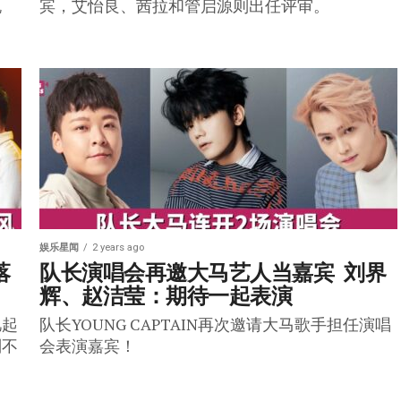
脱
宾，艾怡良、茜拉和管启源则出任评审。
娱乐星闻
2 years ago
落
队长演唱会再邀大马艺人当嘉宾  刘界
辉、赵洁莹：期待一起表演
忆起
队长YOUNG CAPTAIN再次邀请大马歌手担任演唱
则不
会表演嘉宾！