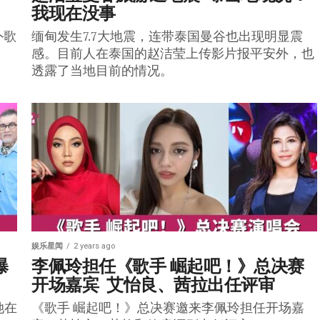
我现在没事
外歌
缅甸发生7.7大地震，连带泰国曼谷也出现明显震
感。目前人在泰国的赵洁莹上传影片报平安外，也
透露了当地目前的情况。
娱乐星闻
2 years ago
曝
李佩玲担任《歌手 崛起吧！》总决赛
开场嘉宾  艾怡良、茜拉出任评审
她在
《歌手 崛起吧！》总决赛邀来李佩玲担任开场嘉