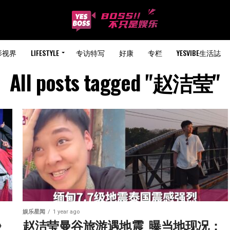
影视界
LIFESTYLE
专访特写
好康
专栏
YESVIBE生活誌
All posts tagged "赵洁莹"
娱乐星闻
1 year ago
》
赵洁莹曼谷旅游遇地震  曝当地现况：