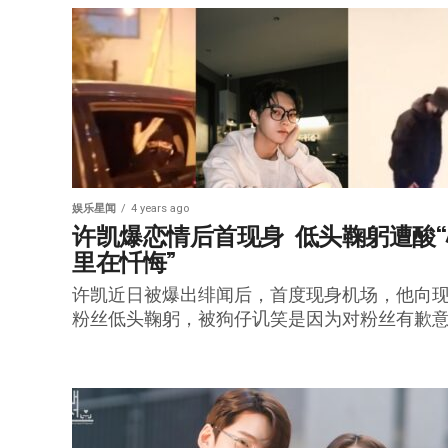
娱乐星闻
4 years ago
许凯爆恋情后首现身  低头鞠躬遭酸
里在忏悔”
许凯近日被爆出绯闻后，首度现身机场，他向
粉丝低头鞠躬，被狗仔讥笑是因为对粉丝有歉