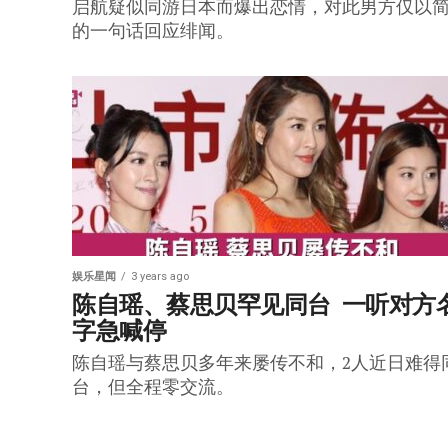
启航疑似同游日本而爆出恋情，对此男方仅以
的一句话回应绯闻。
娱乐星闻
3 years ago
陈自瑶、蔡思贝罕见同台  一听对方
字急喊停
陈自瑶与蔡思贝多年来屡传不和，2人近日难得
台，但全程零交流。