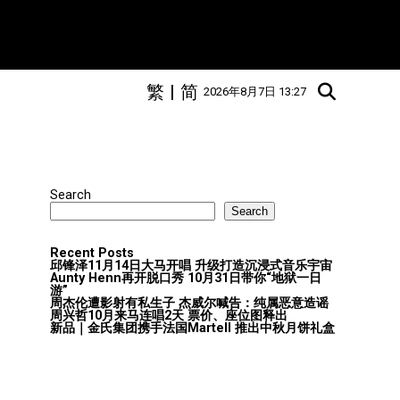
繁
|
简
2026年8月7日 13:27
Search
Search
Recent Posts
邱锋泽11月14日大马开唱 升级打造沉浸式音乐宇宙
Aunty Henn再开脱口秀 10月31日带你“地狱一日
游”
周杰伦遭影射有私生子 杰威尔喊告：纯属恶意造谣
周兴哲10月来马连唱2天 票价、座位图释出
新品｜金氏集团携手法国Martell 推出中秋月饼礼盒