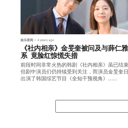
娱乐星闻
4 years ago
《社内相亲》金旻奎被问及与薛仁
系  竟脸红惊慌失措
前段时间非常火热的韩剧《社内相亲》虽已结
但剧中演员们仍持续受到关注，而演员金旻奎
出演了韩国综艺节目《全知干预视角》……