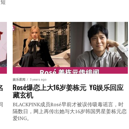
简短
娱乐星闻
3 years ago
名
Rosé爆恋上大16岁姜栋元  YG娱乐回应
藏玄机
同
BLACKPINK成员Rosé早前才被误传吸毒谣言，时
隔数日，网上再传出她与大16岁韩国男星姜栋元恋
爱ING。