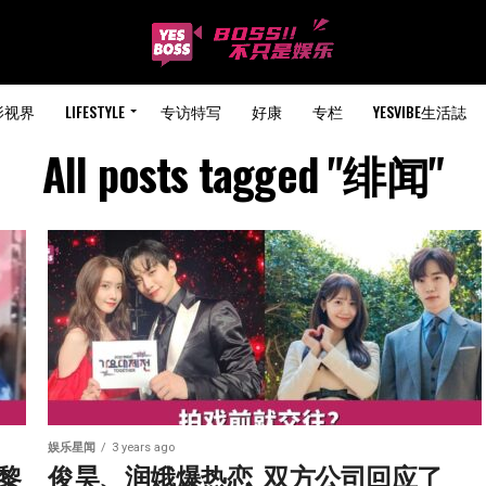
影视界
LIFESTYLE
专访特写
好康
专栏
YESVIBE生活誌
All posts tagged "绯闻"
娱乐星闻
3 years ago
巴黎
俊昊、润娥爆热恋  双方公司回应了