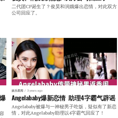
二代团CP诞生了？俊昊和润娥爆出恋情，对此双方
公司回应了。
娱乐星闻
3 years ago
网爆
Angelababy爆新恋情  助理4字霸气辟谣
Angelababy被爆与一神秘男子吃饭，疑似有了新恋
情，对此Angelababy助理以4字霸气回应了！
员容