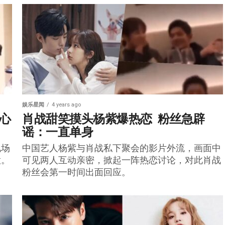
娱乐星闻
4 years ago
“心
肖战甜笑摸头杨紫爆热恋  粉丝急辟
谣：一直单身
现场
中国艺人杨紫与肖战私下聚会的影片外流，画面中
意。
可见两人互动亲密，掀起一阵热恋讨论，对此肖战
粉丝会第一时间出面回应。