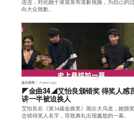
连连，对此她于凌晨发布道歉视频，为自己的
向大众致歉。
娱乐星闻
3 years ago
◤金曲34◢艾怡良颁错奖 得奖人感
讲一半被迫换人
艾怡良在《第34届金曲奖》闹出大乌龙，她颁
念错得奖人名字，导致典礼出现尴尬的一幕。