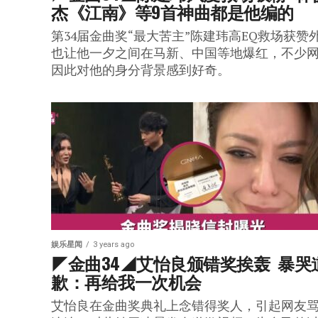
杰《江南》等9首神曲都是他编的
第34届金曲奖“最大苦主”陈建玮高EQ救场获赞
也让他一夕之间在马新、中国等地爆红，不少
因此对他的身分背景感到好奇。
娱乐星闻
3 years ago
◤金曲34◢艾怡良颁错奖挨轰  暴哭
歉：再给我一次机会
艾怡良在金曲奖典礼上念错得奖人，引起网友