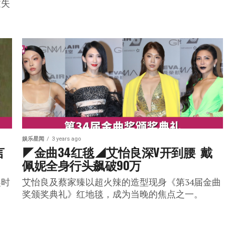
过失
娱乐星闻
3 years ago
言
◤金曲34红毯◢艾怡良深V开到腰  戴
佩妮全身行头飙破90万
奖时
艾怡良及蔡家臻以超火辣的造型现身《第34届金曲
奖颁奖典礼》红地毯，成为当晚的焦点之一。