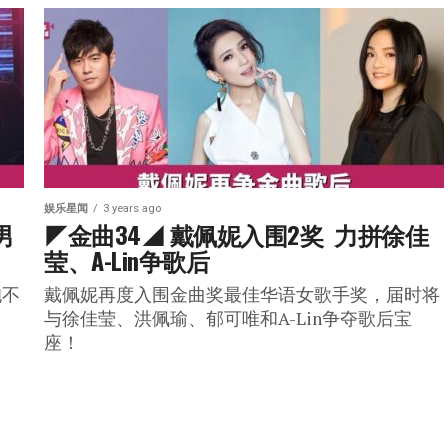
娱乐星闻
3 years ago
男
◤金曲34◢ 戴佩妮入围2奖  力拼徐佳
莹、A-Lin争歌后
抱不
戴佩妮再度入围金曲奖最佳华语女歌手奖，届时将
与徐佳莹、洪佩瑜、郁可唯和A-Lin争夺歌后宝
座！