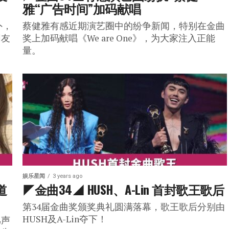
雅“广告时间”加码献唱
外，
蔡健雅有感近期演艺圈中的纷争新闻，特别在金曲
网友
奖上加码献唱《We are One》，为大家注入正能
量。
娱乐星闻
3 years ago
道
◤金曲34◢ HUSH、A-Lin 首封歌王歌后
第34届金曲奖颁奖典礼圆满落幕，歌王歌后分别由
HUSH及A-Lin夺下！
骂声