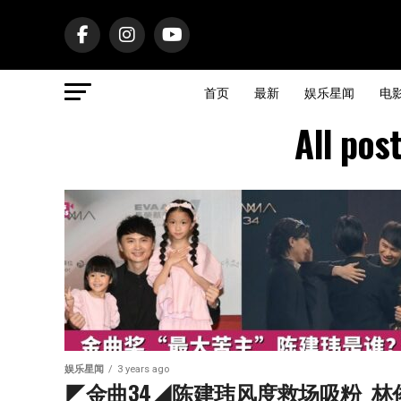
首页
最新
娱乐星闻
电
All p
娱乐星闻
3 years ago
◤金曲34◢陈建玮风度救场吸粉  林