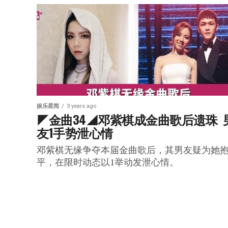
娱乐星闻
3 years ago
◤金曲34◢邓紫棋成金曲歌后遗珠  
友1手势泄心情
邓紫棋无缘争夺本届金曲歌后，其男友疑为她
平，在限时动态以1举动发泄心情。