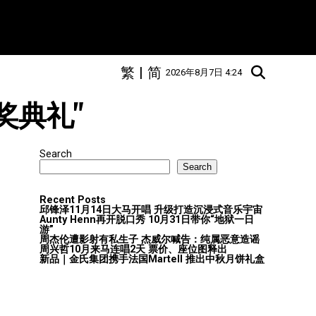
繁
|
简
2026年8月7日 4:24
奖颁奖典礼"
Search
Search
Recent Posts
邱锋泽11月14日大马开唱 升级打造沉浸式音乐宇宙
Aunty Henn再开脱口秀 10月31日带你“地狱一日
游”
周杰伦遭影射有私生子 杰威尔喊告：纯属恶意造谣
周兴哲10月来马连唱2天 票价、座位图释出
新品｜金氏集团携手法国Martell 推出中秋月饼礼盒