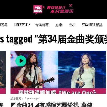
影视界
LIFESTYLE
专访特写
好康
专栏
YESVIBE生活誌
osts tagged "第34届金曲
娱乐星闻
3 years ago
俊
◤金曲34◢有感演艺圈纷扰  蔡健