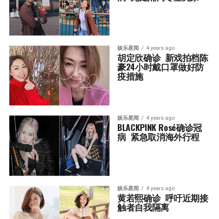
娱乐星闻
4 years ago
胡定欣确诊  新戏拍档陈
豪24小时戴口罩做好防
疫措施
娱乐星闻
4 years ago
BLACKPINK Rosé确诊冠
病  紧急取消海外行程
娱乐星闻
4 years ago
黄若熙确诊  呼吁近期接
触者自我隔离