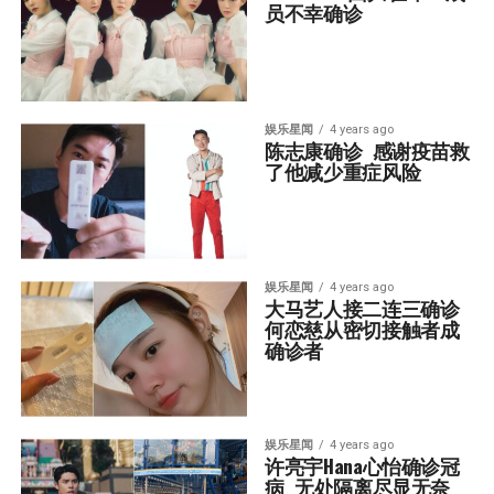
员不幸确诊
娱乐星闻
4 years ago
陈志康确诊  感谢疫苗救
了他减少重症风险
娱乐星闻
4 years ago
大马艺人接二连三确诊  
何恋慈从密切接触者成
确诊者
娱乐星闻
4 years ago
许亮宇Hana心怡确诊冠
病  无处隔离尽显无奈