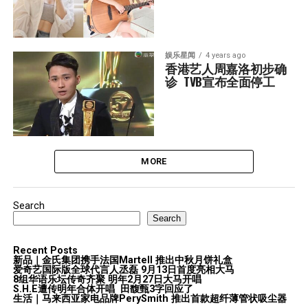
娱乐星闻
4 years ago
香港艺人周嘉洛初步确
诊  TVB宣布全面停工
MORE
Search
Search
Recent Posts
新品｜金氏集团携手法国Martell 推出中秋月饼礼盒
爱奇艺国际版全球代言人丞磊 9月13日首度亮相大马
8组华语乐坛传奇⻬聚 明年2月27日大马开唱
S.H.E遭传明年合体开唱 田馥甄3字回应了
生活｜马来西亚家电品牌PerySmith 推出首款超纤薄管状吸尘器