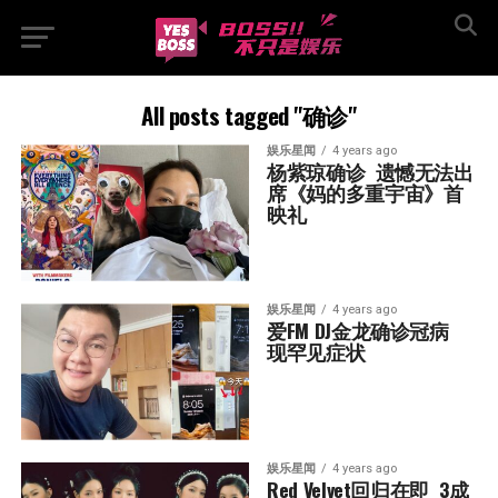
All posts tagged "确诊"
娱乐星闻
4 years ago
杨紫琼确诊  遗憾无法出
席《妈的多重宇宙》首
映礼
娱乐星闻
4 years ago
爱FM DJ金龙确诊冠病  
现罕见症状
娱乐星闻
4 years ago
Red Velvet回归在即  3成