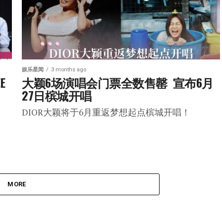
娱乐星闻
3 months ago
E 
大颖6场演唱会门票全数售罄  宣布6月
27日槟城开唱
U
DIOR大颖将于6月重返梦想起点槟城开唱！
MORE