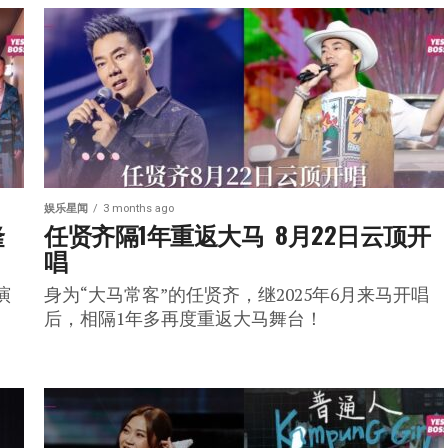
娱乐星闻
3 months ago
隆
任贤齐隔1年重返大马  8月22日云顶开
唱
演
身为“大马常客”的任贤齐，继2025年6月来马开唱
后，相隔1年多再度重返大马舞台！