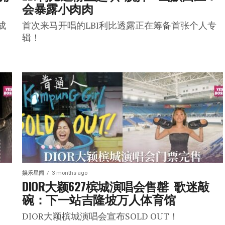
会暴露小肉肉
成
首次来马开唱的LBI利比透露正在筹备首张个人专
辑！
娱乐星闻
3 months ago
DIOR大颖627槟城演唱会售罄  歌迷敲
碗：下一站吉隆坡万人体育馆
DIOR大颖槟城演唱会宣布SOLD OUT！