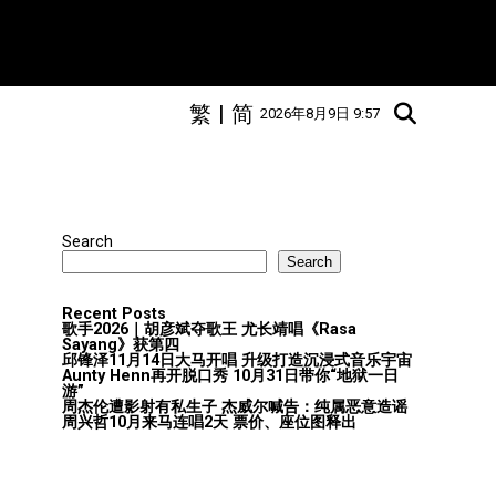
繁
|
简
2026年8月9日 9:57
Search
Search
Recent Posts
歌手2026｜胡彦斌夺歌王 尤长靖唱《Rasa
Sayang》获第四
邱锋泽11月14日大马开唱 升级打造沉浸式音乐宇宙
Aunty Henn再开脱口秀 10月31日带你“地狱一日
游”
周杰伦遭影射有私生子 杰威尔喊告：纯属恶意造谣
周兴哲10月来马连唱2天 票价、座位图释出