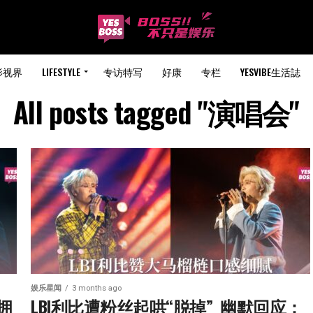
影视界
LIFESTYLE
专访特写
好康
专栏
YESVIBE生活誌
All posts tagged "演唱会"
娱乐星闻
3 months ago
拥
LBI利比遭粉丝起哄“脱掉”  幽默回应：