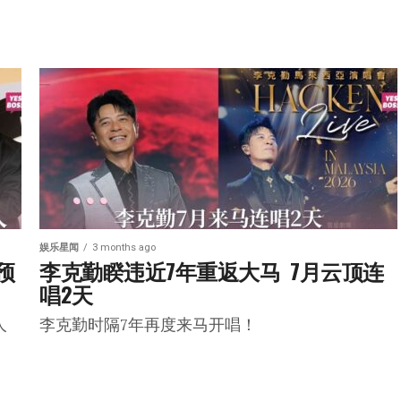
娱乐星闻
3 months ago
 预
李克勤睽违近7年重返大马  7月云顶连
唱2天
人
李克勤时隔7年再度来马开唱！