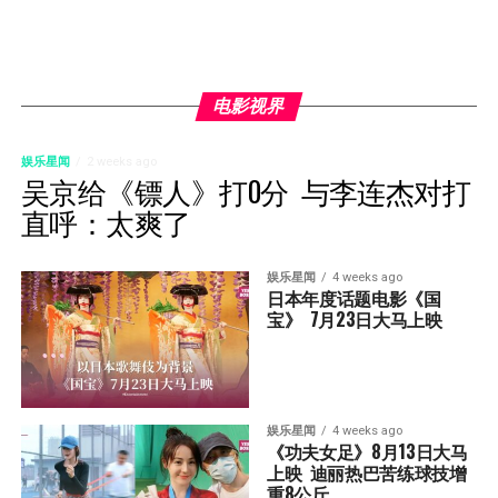
电影视界
娱乐星闻
2 weeks ago
吴京给《镖人》打0分  与李连杰对打
直呼：太爽了
娱乐星闻
4 weeks ago
日本年度话题电影《国
宝》  7月23日大马上映
娱乐星闻
4 weeks ago
《功夫女足》8月13日大马
上映  迪丽热巴苦练球技增
重8公斤