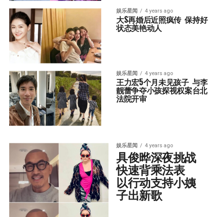
娱乐星闻
4 years ago
大S再婚后近照疯传  保持好
状态美艳动人
娱乐星闻
4 years ago
王力宏5个月未见孩子  与李
靓蕾争夺小孩探视权案台北
法院开审
娱乐星闻
4 years ago
具俊晔深夜挑战
快速背乘法表  
以行动支持小姨
子出新歌