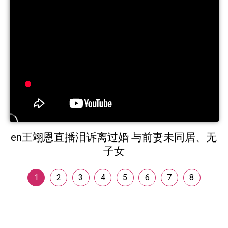
en王翊恩直播泪诉离过婚 与前妻未同居、无
子女
1
2
3
4
5
6
7
8