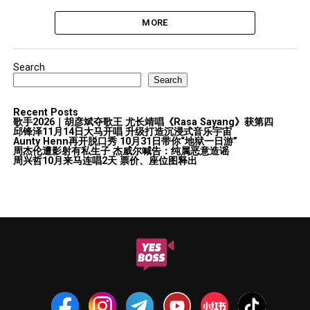
MORE
Search
Search
Recent Posts
歌手2026｜胡彦斌夺歌王 尤长靖唱《Rasa Sayang》获第四
邱锋泽11月14日大马开唱 升级打造沉浸式音乐宇宙
Aunty Henn再开脱口秀 10月31日带你“地狱一日游”
周杰伦遭影射有私生子 杰威尔喊告：纯属恶意造谣
周兴哲10月来马连唱2天 票价、座位图释出