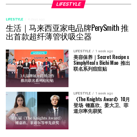
LIFESTYLE
LIFESTYLE
4 days ago
生活｜马来西亚家电品牌PerySmith 推
出首款超纤薄管状吸尘器
LIFESTYLE
1 week ago
美容保养｜Secret Recipe x 
SimplyHeal x Bichi Mao  推出
联名系列痘痘贴
LIFESTYLE
1 week ago
《The Knights Award》10月
登场  锺嘉欣、姜大卫、菲
道尔率先获奖