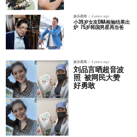
娱乐星闻
4 years ago
小39岁女友DNA检验结果出
炉  75岁韩国男星再当爸
娱乐星闻
4 years ago
刘品言晒超音波
照  被网民大赞
好勇敢