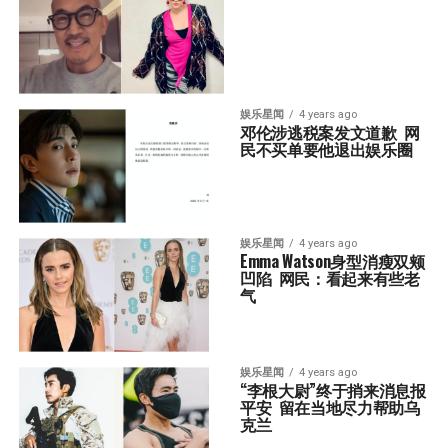
娱乐星闻
4 years ago
邓伦涉逃税案发文道歉  网
民不买单要他退出娱乐圈
娱乐星闻
4 years ago
Emma Watson身型消瘦双颊
凹陷  网民：看起来有些老
气
娱乐星闻
4 years ago
“李根大尉”终于捎来消息报
平安  留在当地尽力帮助乌
克兰