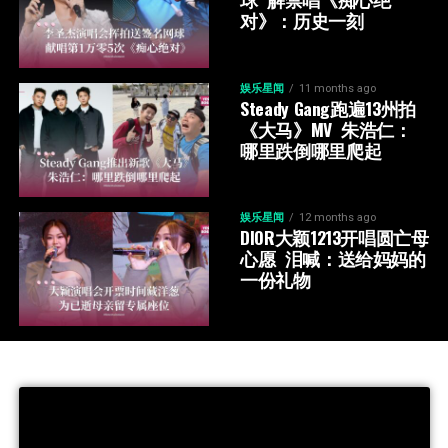
对》：历史一刻
娱乐星闻
11 months ago
Steady Gang跑遍13州拍
《大马》MV  朱浩仁：
哪里跌倒哪里爬起
娱乐星闻
12 months ago
DIOR大颖1213开唱圆亡母
心愿  泪喊：送给妈妈的
一份礼物