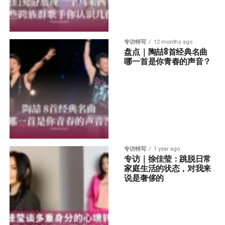
专访特写
12 months ago
盘点｜陶喆8首经典名曲  
哪一首是你青春的声音？
专访特写
1 year ago
专访｜徐佳莹：跳脱日常
家庭生活的状态，对我来
说是奢侈的