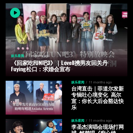
娱乐星闻
7 months ago
《回家吃FUN吧3》｜Lovell携男友回关丹  
Fuying松口：求婚会宣布
娱乐星闻
11 months ago
台湾直击｜菲道尔发新
专辑吐心境变化  高尔
宣：你长大后会豁达快
乐
娱乐星闻
11 months ago
李圣杰演唱会现场打网
球  解禁唱《痴心绝