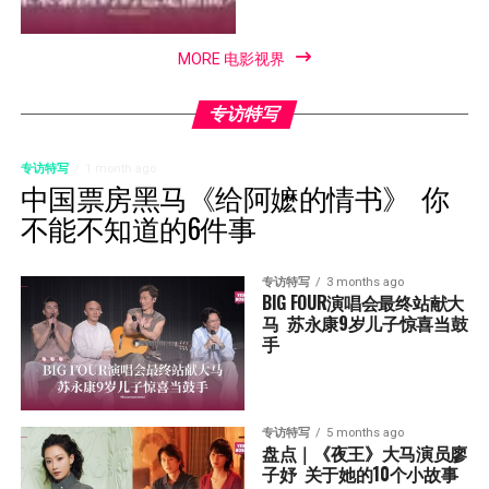
MORE 电影视界
专访特写
专访特写
1 month ago
中国票房黑马《给阿嬷的情书》  你
不能不知道的6件事
专访特写
3 months ago
BIG FOUR演唱会最终站献大
马  苏永康9岁儿子惊喜当鼓
手
专访特写
5 months ago
盘点｜《夜王》大马演员廖
子妤  关于她的10个小故事