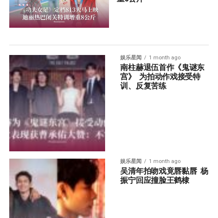
娱乐星闻
1 month ago
南柱赫退伍首作《鬼谜东
宫》  为拍动作戏接受特
训、反复苦练
娱乐星闻
1 month ago
吴清年拍吻戏竟唇黏唇  杨
振宁回应撞脸王鹤棣