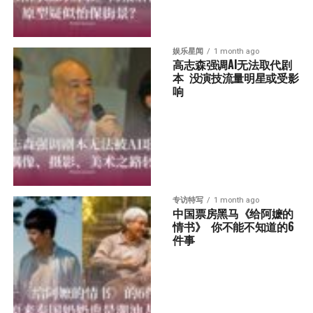
娱乐星闻
1 month ago
高志森强调AI无法取代剧
本  没演技流量明星或受影
响
专访特写
1 month ago
中国票房黑马《给阿嬷的
情书》  你不能不知道的6
件事