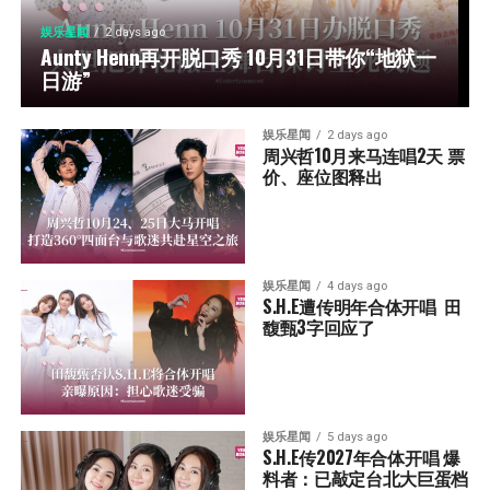
娱乐星闻
2 days ago
Aunty Henn再开脱口秀 10月31日带你“地狱一
日游”
娱乐星闻
2 days ago
周兴哲10月来马连唱2天 票
价、座位图释出
娱乐星闻
4 days ago
S.H.E遭传明年合体开唱  田
馥甄3字回应了
娱乐星闻
5 days ago
S.H.E传2027年合体开唱 爆
料者：已敲定台北大巨蛋档