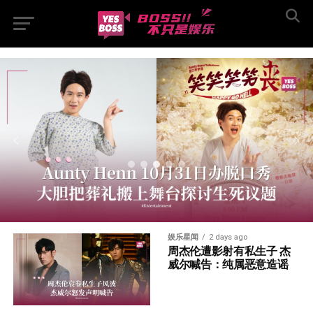
娱乐星闻
2 days ago
周杰伦遭影射有私生子 杰
威尔喊告：纯属恶意造谣