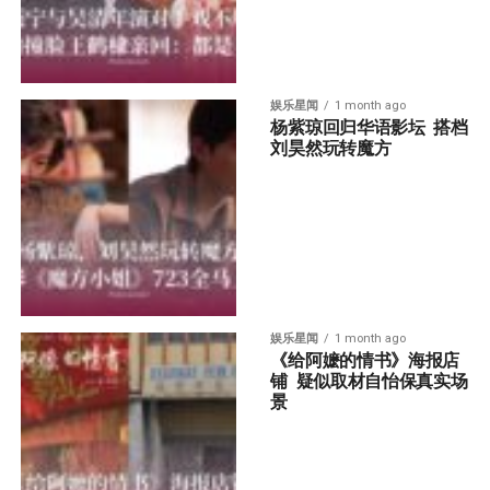
娱乐星闻
1 month ago
杨紫琼回归华语影坛  搭档
刘昊然玩转魔方
娱乐星闻
1 month ago
《给阿嬷的情书》海报店
铺  疑似取材自怡保真实场
景