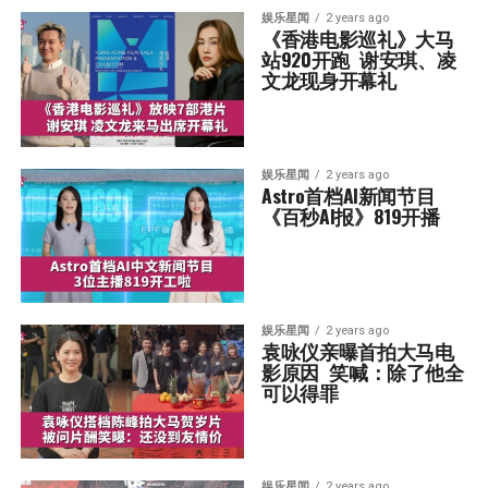
娱乐星闻
2 years ago
《香港电影巡礼》大马
站920开跑  谢安琪、凌
文龙现身开幕礼
娱乐星闻
2 years ago
Astro首档AI新闻节目  
《百秒AI报》819开播
娱乐星闻
2 years ago
袁咏仪亲曝首拍大马电
影原因  笑喊：除了他全
可以得罪
娱乐星闻
2 years ago