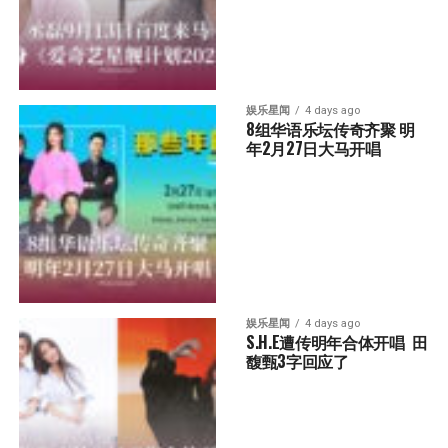
娱乐星闻
4 days ago
8组华语乐坛传奇⻬聚 明
年2月27日大马开唱
娱乐星闻
4 days ago
S.H.E遭传明年合体开唱  田
馥甄3字回应了