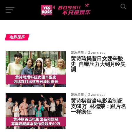
电影视界
娱乐星闻
2 years ago
黄诗琦揭昔日女团辛酸
史  自曝压力大到月经失
调
娱乐星闻
2 years ago
黄诗棋首当电影监制超
支60万  林德荣：跟片名
一样疯狂