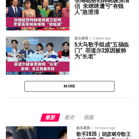
侣  朱咪咪遭亏“有钱
人”急澄清
娱乐星闻
2 years ago
5大马歌手组成“五福临
门”  菲道尔2原因被称
为“长老”
MORE
最新
最夯
视频
娱乐星闻
14 hours ago
歌手2026｜胡彦斌夺歌王 