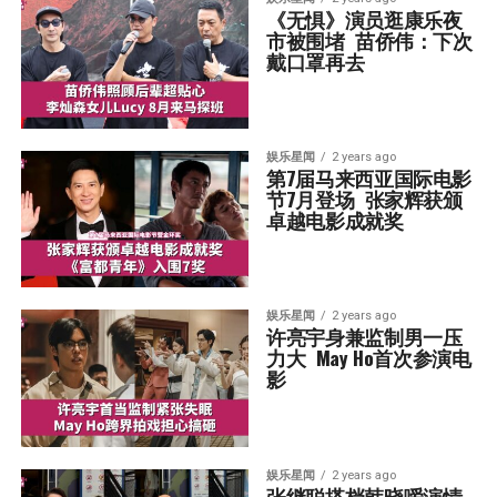
《无惧》演员逛康乐夜
市被围堵  苗侨伟：下次
戴口罩再去
娱乐星闻
2 years ago
第7届马来西亚国际电影
节7月登场  张家辉获颁
卓越电影成就奖
娱乐星闻
2 years ago
许亮宇身兼监制男一压
力大  May Ho首次参演电
影
娱乐星闻
2 years ago
张继聪搭档韩晓嗳演情