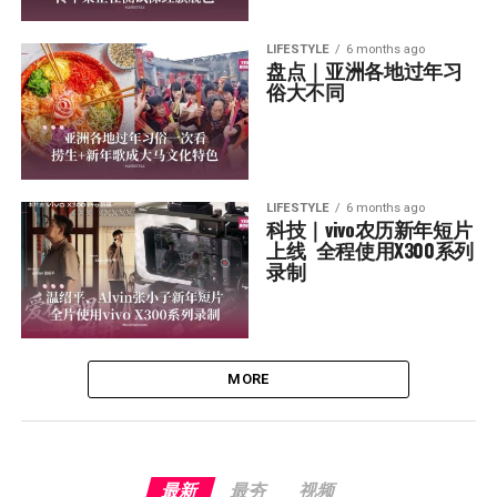
LIFESTYLE
6 months ago
盘点｜亚洲各地过年习
俗大不同
LIFESTYLE
6 months ago
科技｜vivo农历新年短片
上线  全程使用X300系列
录制
MORE
最新
最夯
视频