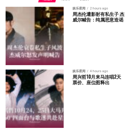
娱乐星闻
2 hours ago
周杰伦遭影射有私生子 杰
威尔喊告：纯属恶意造谣
娱乐星闻
4 hours ago
周兴哲10月来马连唱2天 
票价、座位图释出