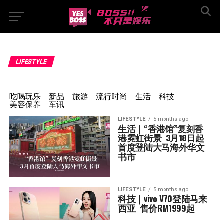
LIFESTYLE
吃喝玩乐
新品
旅游
流行时尚
生活
科技
美容保养
车讯
LIFESTYLE
5 months ago
生活｜“香港馆”复刻香
港霓虹街景  3月18日起
首度登陆大马海外华文
书市
LIFESTYLE
5 months ago
科技｜vivo V70登陆马来
西亚  售价RM1999起