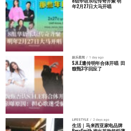
8组华语乐坛传奇⻬聚 明
年2月27日大马开唱
娱乐星闻
1 day ago
S.H.E遭传明年合体开唱  田
馥甄3字回应了
LIFESTYLE
2 days ago
生活｜马来西亚家电品牌
PerySmith 推出首款超纤薄