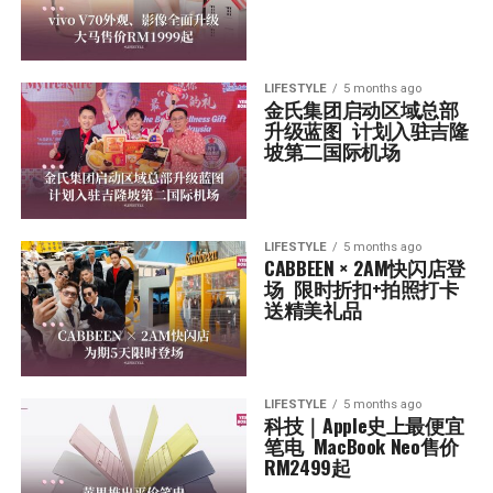
LIFESTYLE
5 months ago
金氏集团启动区域总部
升级蓝图  计划入驻吉隆
坡第二国际机场
LIFESTYLE
5 months ago
CABBEEN × 2AM快闪店登
场  限时折扣+拍照打卡
送精美礼品
LIFESTYLE
5 months ago
科技｜Apple史上最便宜
笔电  MacBook Neo售价
RM2499起