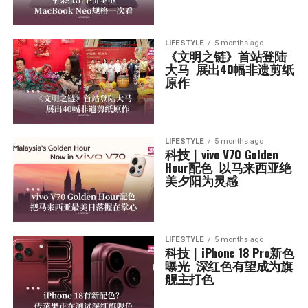
LIFESTYLE
5 months ago
《文明之链》首站登陆
大马  展出40幅非遗剪纸
原作
LIFESTYLE
5 months ago
科技｜vivo V70 Golden 
Hour配色  以马来西亚绝
美夕阳为灵感
LIFESTYLE
5 months ago
科技｜iPhone 18 Pro新色
曝光  深红色有望成为旗
舰主打色