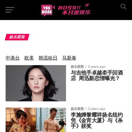
娱乐星闻
中港台
欧美
韩流哈日
马新泰
娱乐星闻
5 years ago
与吉他手卓越牵手回酒
店  周迅新恋情曝光？
娱乐星闻
5 years ago
李施嬅黎耀祥扬名纽约  
凭《金宵大厦》与《杀
手》获奖