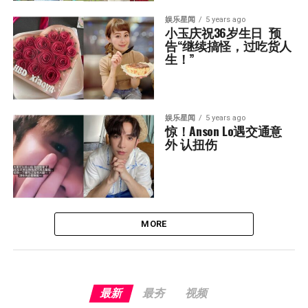
娱乐星闻
5 years ago
小玉庆祝36岁生日  预
告“继续搞怪，过吃货人
生！”
娱乐星闻
5 years ago
惊！Anson Lo遇交通意
外 认扭伤
MORE
最新
最夯
视频