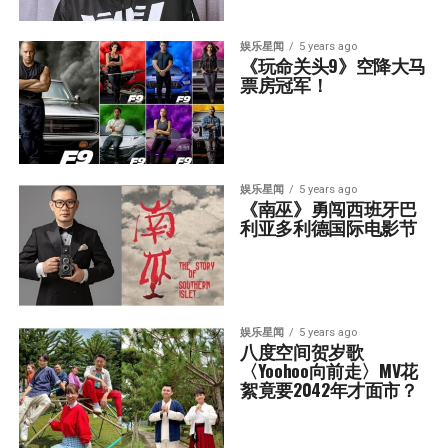
娱乐星闻
5 years ago
《玩命关头9》空降大马
票房冠军！
娱乐星闻
5 years ago
《南巫》勇闯西班牙巴
利亚多利德国际电影节
娱乐星闻
5 years ago
八度空间贺岁歌
〈Yoohoo向前走〉MV花
絮竟要2042年才面市？