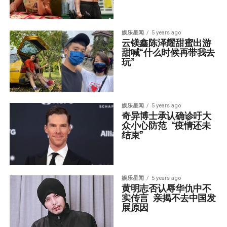
娱乐星闻
5 years ago
云镁鑫陈泽耀甜蜜出游  
甜喊“什么时候再带我去
玩”
娱乐星闻
5 years ago
奇异博士承认确诊吁大
众小心防范  “疫情还未
结束”
娱乐星闻
5 years ago
黄明志否认辱华仇中不
实传言  亲揭不去中国发
展原因