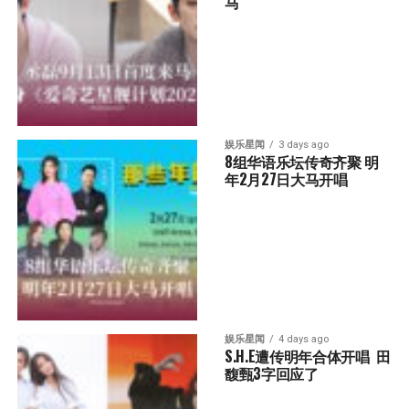
马
娱乐星闻
3 days ago
8组华语乐坛传奇⻬聚 明
年2月27日大马开唱
娱乐星闻
4 days ago
S.H.E遭传明年合体开唱  田
馥甄3字回应了